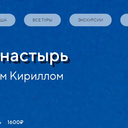
ИША
ВСЕ ТУРЫ
ЭКСКУРСИИ
онастырь
ом Кириллом
1600₽