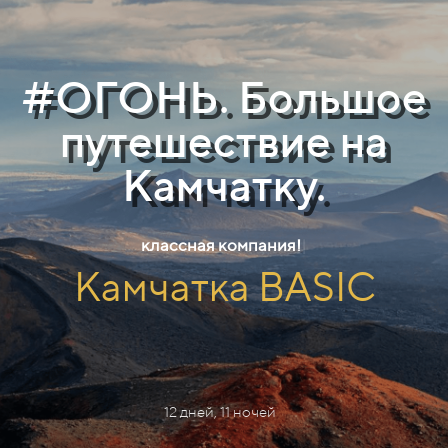
#ОГОНЬ. Большое
путешествие на
Камчатку.
вулка
|
Камчатка BASIC
12 дней, 11 ночей