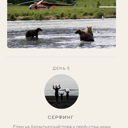
ДЕНЬ 5
СЕРФИНГ
Едем на Халактырский пляж к серф-станциина