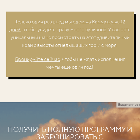
Только один раз в год мы едем на Камчатку на 12
дней
, чтобы увидеть сразу много вулканов. У вас есть
уникальный шанс посмотреть на этот удивительный
край с высоты огнедышащих гор и с моря.
Бронируйте сейчас
, чтобы не ждать исполнения
мечты еще один год!
ПОЛУЧИТЬ ПОЛНУЮ ПРОГРАММУ И
ЗАБРОНИРОВАТЬ С