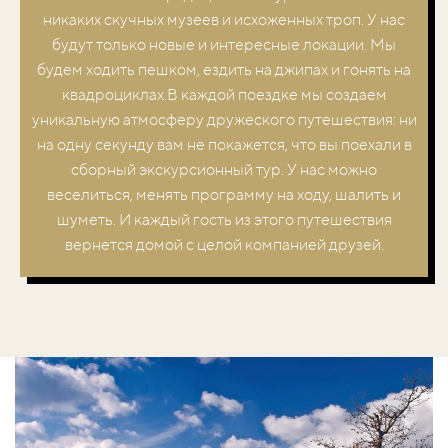
никаких скучных музеев и исхоженных троп. У нас
будут только новые и интересные локации. Мы
будем ходить пешком, ездить на джипах и гонять на
квадроциклах.В каждой поездке мы создаем
уникальную атмосферу дружеского путешествия: ни
на одну секунду вам не покажется, что вы поехали в
сборный экскурсионный тур. У нас можно
веселиться, менять программу на ходу, шалить и
шуметь. И каждый гость из этого путешествия
вернется домой с целой компанией друзей.