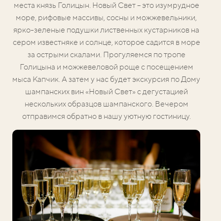
места князь Голицын. Новый Свет – это изумрудное
море, рифовые массивы, сосны и можжевельники,
ярко-зеленые подушки лиственных кустарников на
сером известняке и солнце, которое садится в море
за острыми скалами. Прогуляемся по тропе
Голицына и можжевеловой роще с посещением
мыса Капчик. А затем у нас будет экскурсия по Дому
шампанских вин «Новый Свет» с дегустацией
нескольких образцов шампанского. Вечером
отправимся обратно в нашу уютную гостиницу.