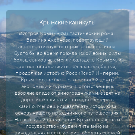
Крымские каникулы
«Остров Крым» – фантастический роман
Василия Аксёнова, повествующий
альтернативную историю этого региона.
Будто бы во время гражданской войны силы
большевиков не смогли овладеть Крымом, и
регион остался жить под властью белых,
продолжая историю Российской Империи.
Крым процветает – это мировой центр
экономики и туризма. Потомственные
дворяне владеют виноградниками, ездят на
дорогих машинах и проводят вечера в
казино.
Мы решили взять эту историю за
основу нашего праздничного путешествия.
На пять дней представим Крым роскошным
государством: будем пить вино на
винодельнях и есть устриц, обедать свежей