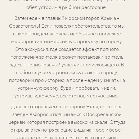
обед устроим в рыбном ресторане.
Затем едем в главный морской город Крыма -
Севастополь! Если позволят обстоятельства, то мы
с вами попадем на очень необычное городское
мероприятие: иммерсивную прогулку по городу.
Это экскурсия, где создается эффект полного
погружения зрителя в сюжет постановки, зритель
здесь – полноправный участник происходящего.
В
любом случае устроим экскурсию по городу,
поговорим про историю, а после – едем ужинать на
устричную ферму.
Будем пробовать мидии,
устрицы и, конечно, все это под местное вино.
Дальше отправляемся в сторону Ялты, но сперва
заедем в Форос и поднимемся к Воскресенской
церкви, которая построена высоко на скале. Оттуда
открываются потрясающие виды на море и берег.
Дальше едем заселяться в новую гостиницу.