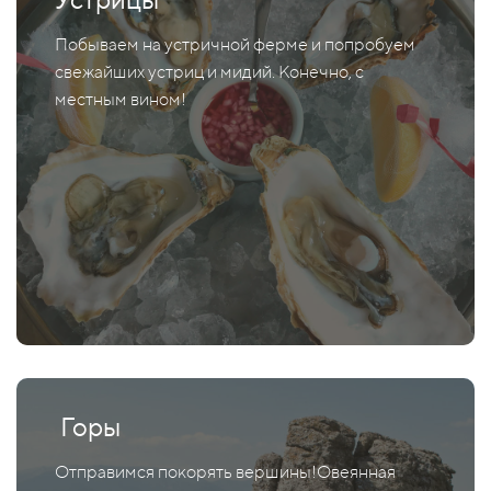
Побываем на устричной ферме и попробуем
свежайших устриц и мидий. Конечно, с
местным вином!
Горы
Отправимся покорять вершины!Овеянная