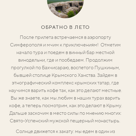
ОБРАТНО В ЛЕТО
После прилета встречаемся в аэропорту
Симферополя и мчим к приключениям! Отметим
начало тура и поедем в винный бар местной
винодельни, где и пообедаем. Продолжим
прогулкой по Бахчисараю, воспетого Пушкиным,
бывшей столице Крымского Ханства. Зайдем в
этнографический комплекс крымских татар, где
научимся варить кофе так, как это делают местные.
Вы же знаете, как мы любим в наших турах варить
кофе, а теперь посмотрим, как это делают в Крыму.
Дальше заскочим в место силы по мнению многих:
Свято-Успенский мужской пещерный монастырь.
Солнце движется к закату: мы едем в один из