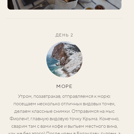
ДЕНЬ 2
МОРЕ
Утром, позавтракав, отправляемся к морю:
посещаем несколько отличных видовых точек,
делаем классные снимки. О
тправимся на мыс
Фиолент, главную видовую точку Крыма. Конечно,
сварим там с вами кофе и выпьем местного вина,
как же без этого)
После идем в Балаклаву, гуляем, а