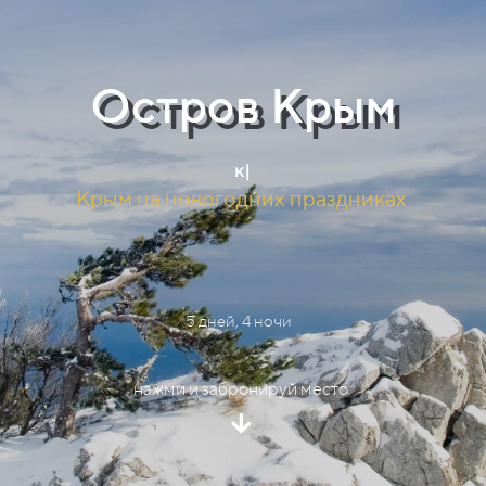
Остров Крым
пи
|
Крым на новогодних праздниках
5 дней, 4 ночи
нажми и забронируй место