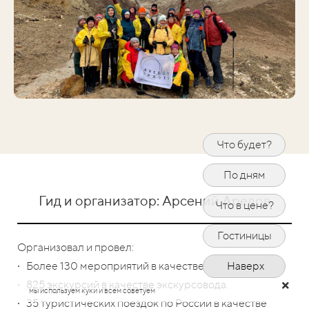
Что будет?
По дням
Гид и организатор: Арсений
Аредов
Что в цене?
Гостиницы
Организовал и провел:
∙
Более 130 мероприятий в качестве ведущего
Наверх
∙ 825 экскурсий в качестве экскурсовода.
мы используем куки и всем советуем
∙ 35 туристических поездок по России в качестве