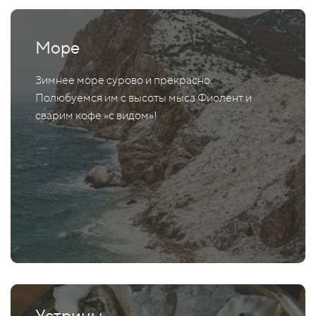
Море
Зимнее море сурово и прекрасно.
Полюбуемся им с высоты мыса Фиолент и
сварим кофе «с видом»!
Устрицы